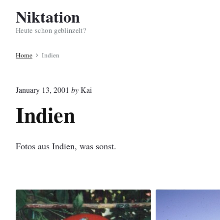
S
Niktation
k
Heute schon geblinzelt?
i
p
Home
Indien
t
o
c
January 13, 2001
by
Kai
o
Indien
n
t
e
Fotos aus Indien, was sonst.
n
t