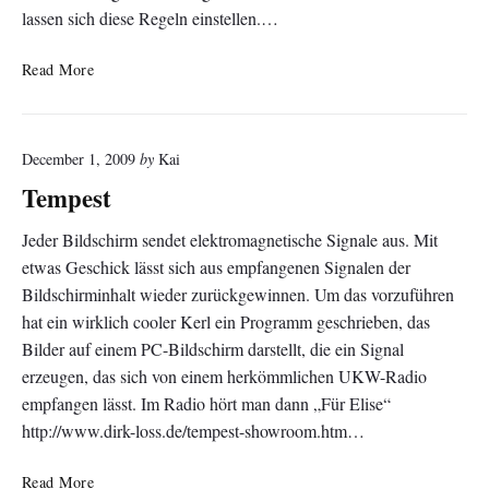
lassen sich diese Regeln einstellen.…
S
Read More
t
r
i
December 1, 2009
by
Kai
n
g
Tempest
a
r
Jeder Bildschirm sendet elektromagnetische Signale aus. Mit
t
etwas Geschick lässt sich aus empfangenen Signalen der
s
Bildschirminhalt wieder zurückgewinnen. Um das vorzuführen
c
hat ein wirklich cooler Kerl ein Programm geschrieben, das
r
Bilder auf einem PC-Bildschirm darstellt, die ein Signal
i
erzeugen, das sich von einem herkömmlichen UKW-Radio
p
t
empfangen lässt. Im Radio hört man dann „Für Elise“
http://www.dirk-loss.de/tempest-showroom.htm…
T
Read More