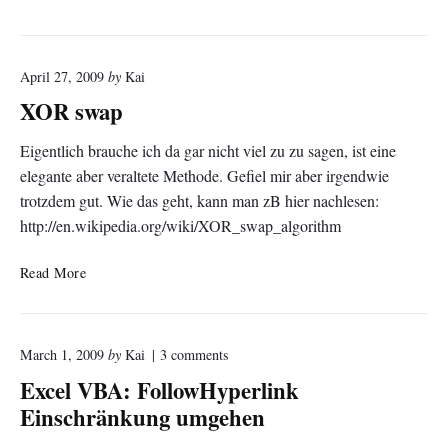
e
m
p
April 27, 2009
by
Kai
e
s
XOR swap
t
Eigentlich brauche ich da gar nicht viel zu zu sagen, ist eine
elegante aber veraltete Methode. Gefiel mir aber irgendwie
trotzdem gut. Wie das geht, kann man zB hier nachlesen:
http://en.wikipedia.org/wiki/XOR_swap_algorithm
X
Read More
O
R
s
o
March 1, 2009
by
Kai
3
comments
w
n
a
Excel VBA: FollowHyperlink
"
p
E
Einschränkung umgehen
x
c