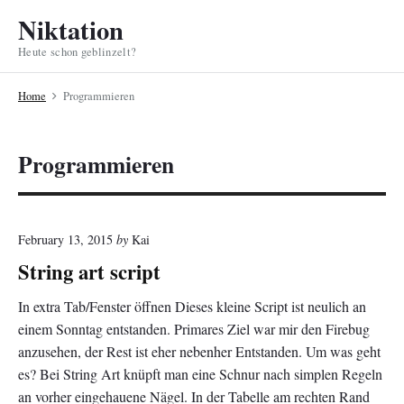
S
Niktation
k
Heute schon geblinzelt?
i
p
Home
Programmieren
t
o
c
Programmieren
o
n
t
e
February 13, 2015
by
Kai
n
String art script
t
In extra Tab/Fenster öffnen Dieses kleine Script ist neulich an
einem Sonntag entstanden. Primares Ziel war mir den Firebug
anzusehen, der Rest ist eher nebenher Entstanden. Um was geht
es? Bei String Art knüpft man eine Schnur nach simplen Regeln
an vorher eingehauene Nägel. In der Tabelle am rechten Rand